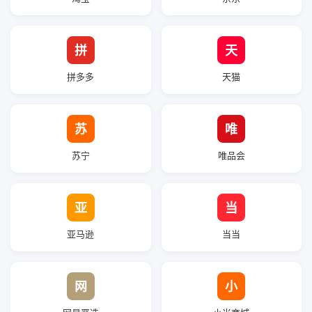
拼
天
拼多多
天猫
苏
唯
苏宁
唯品会
亚
当
亚马逊
当当
网
小