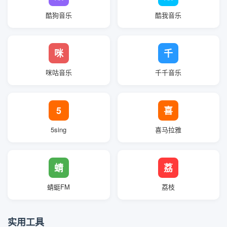
酷狗音乐
酷我音乐
咪
千
咪咕音乐
千千音乐
5
喜
5sing
喜马拉雅
蜻
荔
蜻蜓FM
荔枝
实用工具