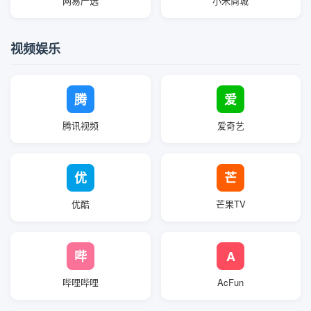
网易严选
小米商城
视频娱乐
腾
爱
腾讯视频
爱奇艺
优
芒
优酷
芒果TV
哔
A
哔哩哔哩
AcFun