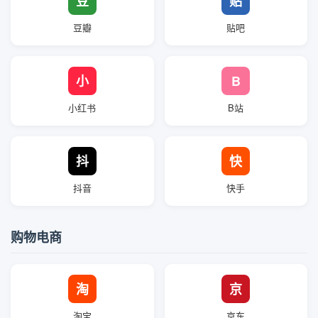
豆
贴
豆瓣
贴吧
小
B
小红书
B站
抖
快
抖音
快手
购物电商
淘
京
淘宝
京东