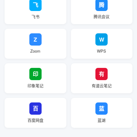
飞
腾
飞书
腾讯会议
Z
W
Zoom
WPS
印
有
印象笔记
有道云笔记
百
蓝
百度网盘
蓝湖