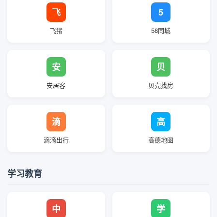
飞
5
飞猪
58同城
安
贝
安居客
贝壳找房
滴
高
滴滴出行
高德地图
学习教育
中
学